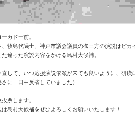
ヨーカドー前。
生、牧島代議士、神戸市議会議員の御三方の演説はピカ
また違った演説内容をかける島村大候補。
り直して、いつ応援演説依頼が来ても良いように、研鑽
悪さに一日中反省していました）
枚投票します。
区は島村大候補をぜひよろしくお願いいたします！