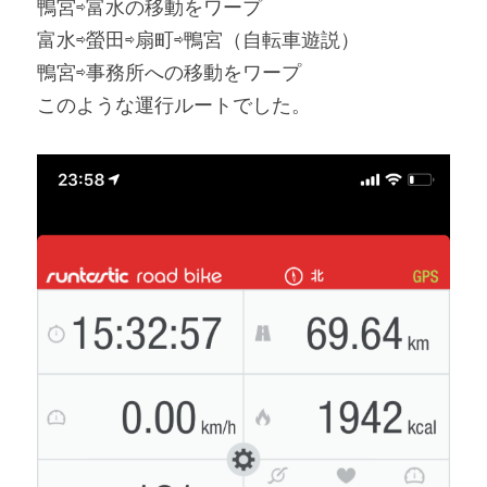
鴨宮⇨富水の移動をワープ
富水⇨螢田⇨扇町⇨鴨宮（自転車遊説）
鴨宮⇨事務所への移動をワープ
このような運行ルートでした。