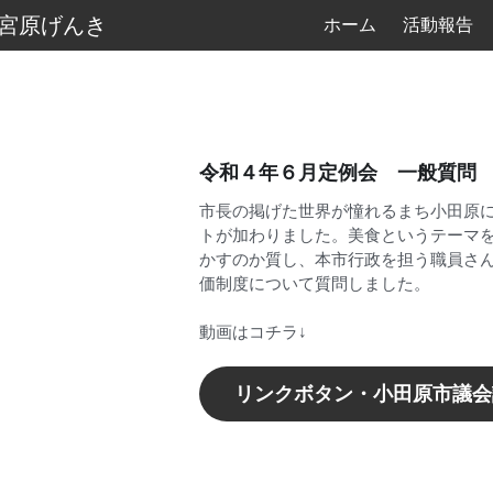
　宮原げんき
ホーム
活動報告
令和４年６月定例会 一般質問
市長の掲げた世界が憧れるまち小田原
トが加わりました。美食というテーマ
かすのか質し、本市行政を担う職員さ
価制度について質問しました。
動画はコチラ↓
リンクボタン・小田原市議会