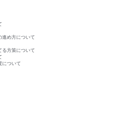
て
の進め方について
てる方策について
て
度について