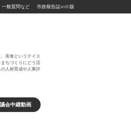
一般質問など
市政報告誌web版
に、美食というテイス
をまちづくりにどう活
んの人材育成や人事評
議会中継動画