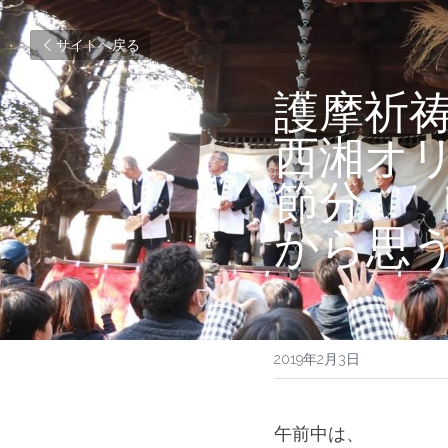
サイトへ戻る
護摩祈
西湘オ
節分
から思う
2019年2月3日
午前中は、