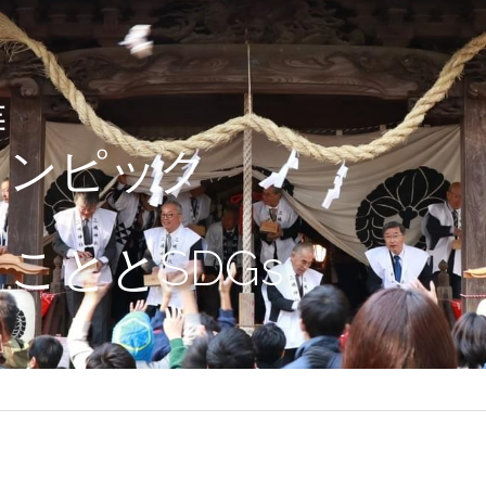
祷
リンピック
こととSDGs