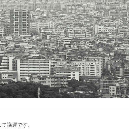
日
して議運です。