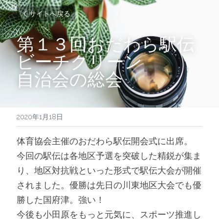
サイトへ戻る
第１３回おだわら駅伝
ビーチクリーン
自治会の総会
2020年1月18日
体育協会主催のおだわら駅伝開会式に出席。
今回の駅伝は各地区予選を突破した精鋭が集ま
り、地区対抗戦といった形式で駅伝大会が開催
されました。優勝は先日の川東地区大会でも優
勝した国府津。強い！
今後も小田原をもっと元気に、スポーツ推進し