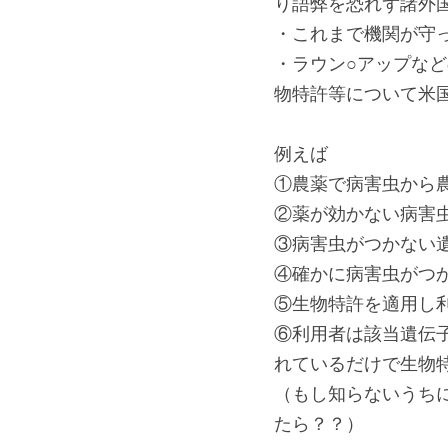
り語弊を恐れず諸外
・これまで機関が守
・ラウン○アップな
物特許等について米
例えば
①農薬で病害虫から
②薬が効かない病害
③病害虫がつかない
④確かに病害虫がつ
⑤生物特許を適用し
⑥利用者は該当遺伝
れているだけで生物
（もし知らないうち
たら？？）