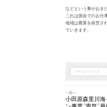
などという事がおき
これは国会でのお仕事
地域は農業を経営さ
ていきます。
前へ
小田原森里川海
ン事業 ”寄気” 