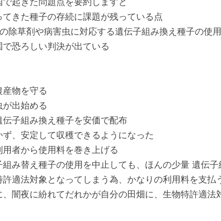
国で起きた問題点を要約しますと
ってきた種子の存続に課題が残っている点
どの除草剤や病害虫に対応する遺伝子組み換え種子の使
国で恐ろしい判決が出ている
農産物を守る
虫が出始める
遺伝子組み換え種子を安価で配布
かず、安定して収穫できるようになった
利用者から使用料を巻き上げる
子組み替え種子の使用を中止しても、ほんの少量 遺伝子
特許適法対象となってしまう為、かなりの利用料を支払
に、闇夜に紛れてだれかが自分の田畑に、生物特許適法